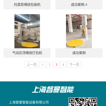
托盘型缠绕包装机
成功案例-4
气动压顶缠绕打包机
成功案例
上一页
1
2
3
4
下一页
上海督曼智能设备有限公司