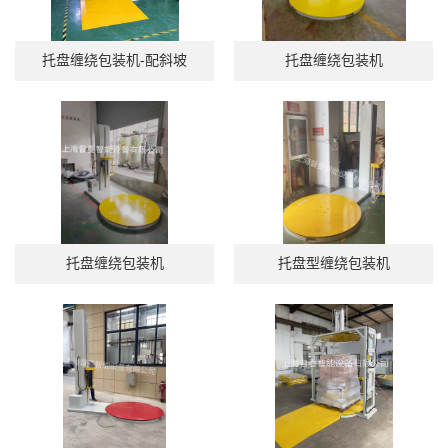
托盘缠绕包装机-配斜坡
托盘缠绕包装机
托盘缠绕包装机
托盘型缠绕包装机